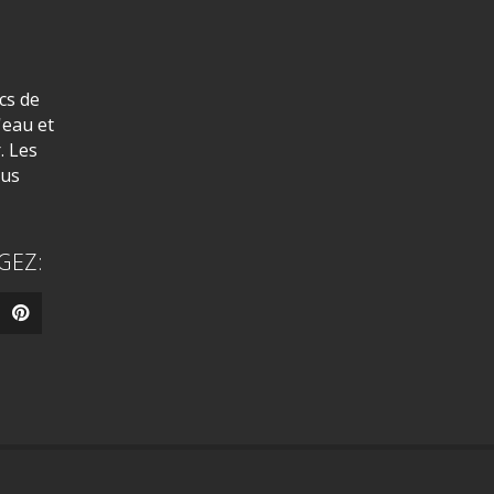
cs de
'eau et
. Les
lus
GEZ: