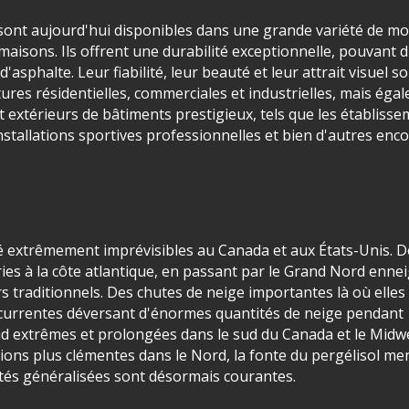
s sont aujourd'hui disponibles dans une grande variété de m
 maisons. Ils offrent une durabilité exceptionnelle, pouvant 
asphalte. Leur fiabilité, leur beauté et leur attrait visuel so
tures résidentielles, commerciales et industrielles, mais éga
extérieurs de bâtiments prestigieux, tels que les établiss
installations sportives professionnelles et bien d'autres enco
été extrêmement imprévisibles au Canada et aux États-Unis. 
iries à la côte atlantique, en passant par le Grand Nord ennei
s traditionnels. Des chutes de neige importantes là où elles
écurrentes déversant d'énormes quantités de neige pendant
oid extrêmes et prolongées dans le sud du Canada et le Midw
itions plus clémentes dans le Nord, la fonte du pergélisol m
cultés généralisées sont désormais courantes.