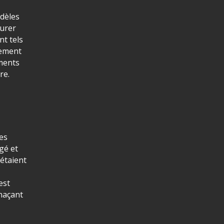
odèles
durer
nt tels
lement
ements
re.
Des
gé et
 étaient
est
enaçant