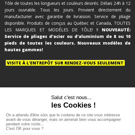
Tôle de toutes les longueurs et couleurs desirés. Délais 24h à 12
jours ouvrable. Tous les jours. Provient directement du
manufacturier avec garantie de livraision. Service de pliage
disponible. Produits de conçus au Québec et Canada, TOUTES
LES MARQUES ET MODÈLES DE TÔLE! !!
NOUVEAUTÉ:
Service de pliages d'acier ou d'aluminium de 8 ou 10
pieds de toutes les couleurs. Nouveaux modèles de
hautes gammes!
VISITE À L'ENTREPÔT SUR RENDEZ-VOUS SEULEMENT
es
•
fissuresdefondation.ca/fissures-de-fondation
•
www.pompagedebetonexpre
Tous droits réservés ©
www.toletsc.ca
•
Sitemap
•
Créé et hébergé
chez MaPlateforme.ca
•
RSS
•
Conditions d'utilisation et politique de
confidentialité