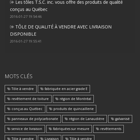
Les tôles T.S.C. inc. vous offre des produits de qualité
conçus au Québec
2016-01-27 19:54:46
TÔLE DE QUALITÉ À VENDRE AVEC LIVRAISON
DISPONIBLE
2016-01-27 19:55:41
MOTS CLÉS
Tôle à vendre
fabriquée en acier grade E
revêtement de toiture
région de Montréal
conçus au Québec
produits de quincaillerie
panneaux de polycarbonate
région de Lanaudière
galvanisé
service de livraison
fabriquées sur mesure
revêtements
Tôle à vendre
Livraison
Tôle à vendre