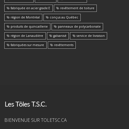
fabriquée en acier grade E
revêtement de toiture
région de Montréal
conçus au Québec
produits de quincaillerie
panneaux de polycarbonate
région de Lanaudière
galvanisé
service de livraison
fabriquées sur mesure
revêtements
BIENVENUE SUR TOLETSC.CA