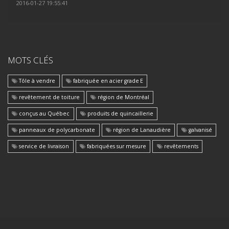
2016-01-27 19:55:41
MOTS CLÉS
Tôle à vendre
fabriquée en acier grade E
revêtement de toiture
région de Montréal
conçus au Québec
produits de quincaillerie
panneaux de polycarbonate
région de Lanaudière
galvanisé
service de livraison
fabriquées sur mesure
revêtements